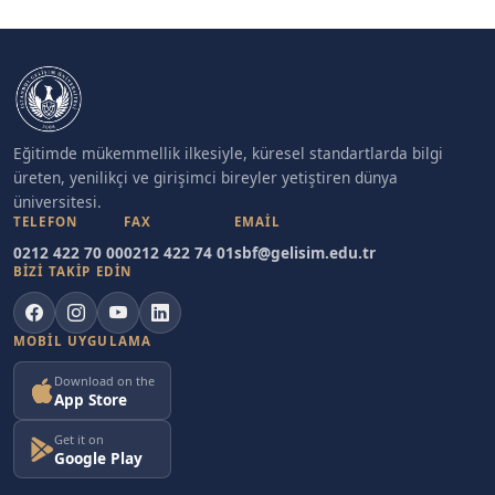
Eğitimde mükemmellik ilkesiyle, küresel standartlarda bilgi
üreten, yenilikçi ve girişimci bireyler yetiştiren dünya
üniversitesi.
TELEFON
FAX
EMAIL
0212 422 70 00
0212 422 74 01
sbf@gelisim.edu.tr
BİZİ TAKİP EDİN
MOBIL UYGULAMA
Download on the
App Store
Get it on
Google Play