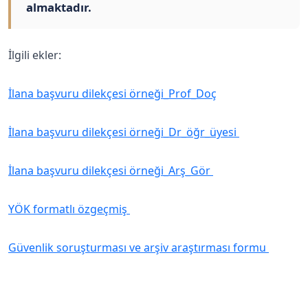
almaktadır.
İlgili ekler:
İlana başvuru dilekçesi örneği_Prof_Doç
İlana başvuru dilekçesi örneği_Dr_öğr_üyesi
İlana başvuru dilekçesi örneği_Arş_Gör
YÖK formatlı özgeçmiş
Güvenlik soruşturması ve arşiv araştırması formu