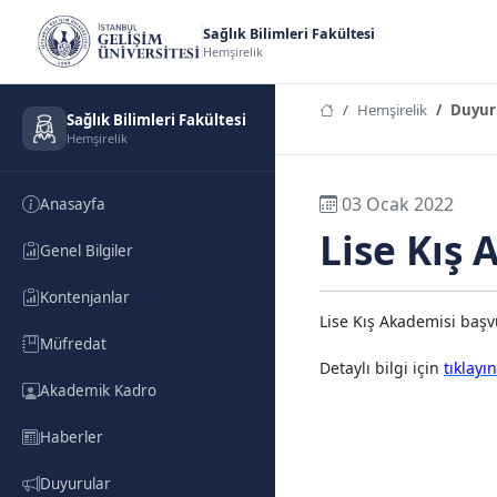
Sağlık Bilimleri Fakültesi
Hemşirelik
Hemşirelik
Duyur
Sağlık Bilimleri Fakültesi
Hemşirelik
03 Ocak 2022
Anasayfa
Lise Kış 
Genel Bilgiler
Kontenjanlar
Lise Kış Akademisi başvu
Müfredat
Detaylı bilgi için
tıklayın
Akademik Kadro
Haberler
Duyurular