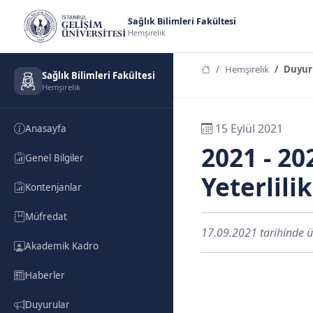
Sağlık Bilimleri Fakültesi
Hemşirelik
Hemşirelik
Duyur
Sağlık Bilimleri Fakültesi
Hemşirelik
15 Eylül 2021
Anasayfa
2021 - 2
Genel Bilgiler
Yeterlili
Kontenjanlar
Müfredat
17.09.2021 tarihinde ün
Akademik Kadro
Haberler
Duyurular